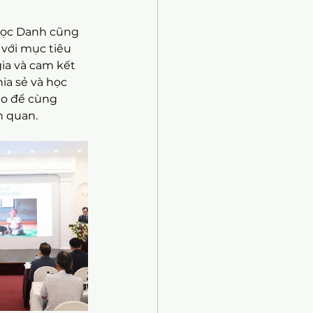
Ngọc Danh cũng 
với mục tiêu 
a và cam kết 
ia sẻ và học 
ạo để cùng 
n quan.