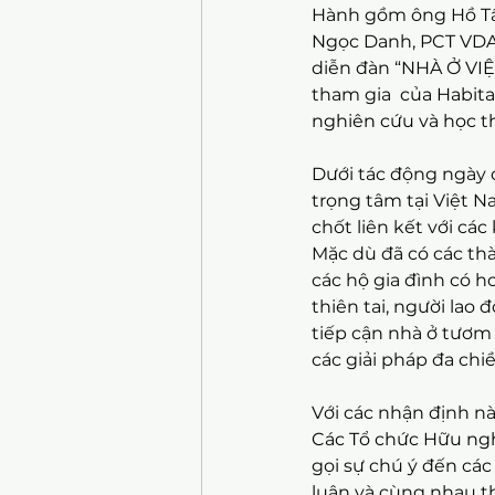
Hành gồm ông Hồ Tấ
Ngọc Danh, PCT VDAS
diễn đàn “NHÀ Ở VIỆT
tham gia 
 của Habit
nghiên cứu và học th
Dưới tác động ngày 
trọng tâm tại Việt N
chốt liên kết với cá
Mặc dù đã có các th
các hộ gia đình có h
thiên tai, người lao 
tiếp cận nhà ở tươm 
các giải pháp đa chiề
Với các nhận định nà
Các Tổ chức Hữu ngh
gọi sự chú ý đến các
luận và cùng nhau th