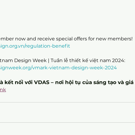
mber now and receive special offers for new members!
sign.org.vn/regulation-benefit
tnam Design Week | Tuần lễ thiết kế việt nam 2024:
designweek.org/vmark-vietnam-design-week-2024
kết nối với VDAS – nơi hội tụ của sáng tạo và giá 
ink