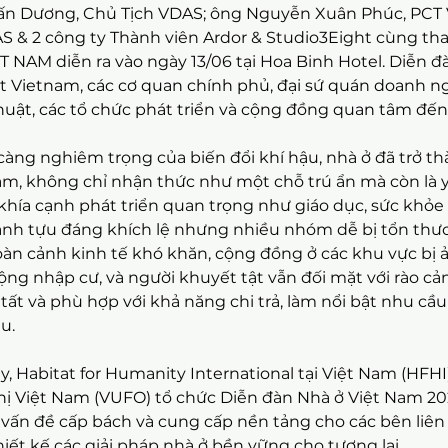
n Dương, Chủ Tịch VDAS; ông Nguyễn Xuân Phúc, PCT V
 & 2 công ty Thành viên Ardor & Studio3Eight cùng th
 NAM diễn ra vào ngày 13/06 tại Hoa Binh Hotel. Diễn đà
at Vietnam, các cơ quan chính phủ, đại sứ quán doanh n
uật, các tổ chức phát triển và cộng đồng quan tâm đến 
càng nghiêm trọng của biến đổi khí hậu, nhà ở đã trở t
am, không chỉ nhận thức như một chỗ trú ẩn mà còn là y
c khía cạnh phát triển quan trọng như giáo dục, sức khỏe
ành tựu đáng khích lệ nhưng nhiều nhóm dễ bị tổn thư
oàn cảnh kinh tế khó khăn, cộng đồng ở các khu vực bị 
động nhập cư, và người khuyết tật vẫn đối mặt với rào cản
tất và phù hợp với khả năng chi trả, làm nổi bật nhu cầ
u.
y, Habitat for Humanity International tại Việt Nam 
(HFHI)
ị Việt Nam (VUFO) 
tổ chức Diễn đàn Nhà ở Việt Nam 2
 vấn đề cấp bách và cung cấp nền tảng cho các bên liên
iết kế các giải pháp nhà ở bền vững cho tương lai.