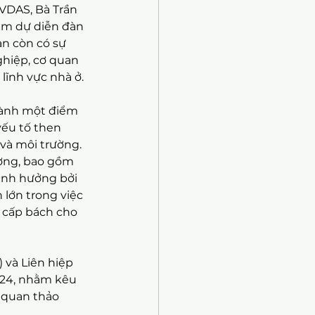
DAS, Bà Trần 
am dự diễn đàn 
n còn có sự 
ghiệp, cơ quan 
lĩnh vực nhà ở.
hành một điểm 
ếu tố then 
 và môi trường. 
ơng, bao gồm 
ảnh hưởng bởi 
 lớn trong việc 
u cấp bách cho 
 và Liên hiệp 
024, nhằm kêu 
 quan thảo 