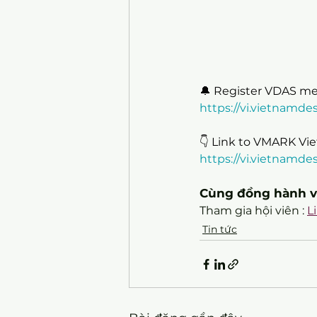
🔔 Register VDAS me
https://vi.vietnamde
👇 Link to VMARK Vie
https://vi.vietnam
Cùng đồng hành và 
Tham gia hội viên : 
L
Tin tức