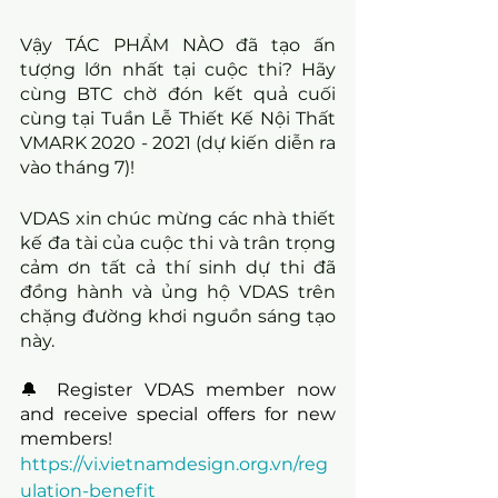
Vậy TÁC PHẨM NÀO đã tạo ấn 
tượng lớn nhất tại cuộc thi? Hãy 
cùng BTC chờ đón kết quả cuối 
cùng tại Tuần Lễ Thiết Kế Nội Thất 
VMARK 2020 - 2021 (dự kiến diễn ra 
vào tháng 7)!
VDAS xin chúc mừng các nhà thiết 
kế đa tài của cuộc thi và trân trọng 
cảm ơn tất cả thí sinh dự thi đã 
đồng hành và ủng hộ VDAS trên 
chặng đường khơi nguồn sáng tạo 
này.  
🔔 Register VDAS member now 
and receive special offers for new 
members!
https://vi.vietnamdesign.org.vn/reg
ulation-benefit