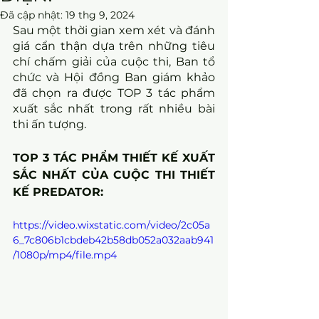
Đã cập nhật:
19 thg 9, 2024
Sau một thời gian xem xét và đánh 
giá cẩn thận dựa trên những tiêu 
chí chấm giải của cuộc thi, Ban tổ 
chức và Hội đồng Ban giám khảo 
đã chọn ra được TOP 3 tác phẩm 
xuất sắc nhất trong rất nhiều bài 
thi ấn tượng.
TOP 3 TÁC PHẨM THIẾT KẾ XUẤT 
SẮC NHẤT CỦA CUỘC THI THIẾT 
KẾ PREDATOR:
https://video.wixstatic.com/video/2c05a
6_7c806b1cbdeb42b58db052a032aab941
/1080p/mp4/file.mp4