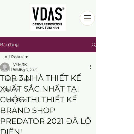
Bài đăng
All Posts
VMARK
All Posts
20 thg 5, 2021
TOP 3 NHÀ THIẾT KẾ
Tin giáo dục
XUẤT SẮC NHẤT TẠI
Tin tức
CUỘC THI THIẾT KẾ
Hoạt động
BRAND SHOP
PREDATOR 2021 ĐÃ LỘ
DIỆN!