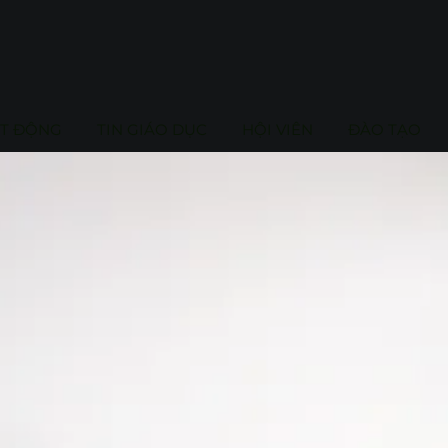
ẠT ĐỘNG
TIN GIÁO DỤC
HỘI VIÊN
ĐÀO TẠO