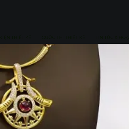
KIỆN THIẾT KẾ
CUỘC THI THIẾT KẾ
TIN TỨC & HO