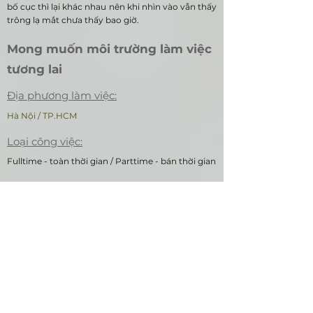
bố cục thì lại khác nhau nên khi nhìn vào vẫn thấy
trông lạ mắt chưa thấy bao giờ.
Mong muốn môi trường làm việc
tương lai
Địa phương làm việc:
Hà Nội / TP.HCM
Loại công việc:
Fulltime - toàn thời gian / Parttime - bán thời gian
Mức lương:
Trên 10 triệu
Muốn đặt hàng Bạn thiết kế?
Chúng tôi chuẩn bị tiếp nhận
đề tài của Doanh nghiệp cho