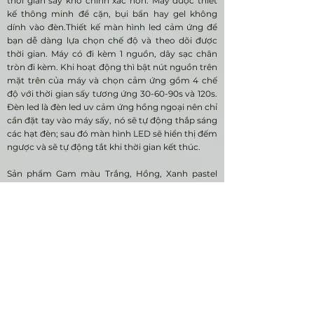
thời gian sấy khô chính xác hơn. Máy được thiết
kế thông minh để cặn, bụi bẩn hay gel không
dính vào đèn.Thiết kế màn hình led cảm ứng để
bạn dễ dàng lựa chọn chế độ và theo dõi được
thời gian. Máy có đi kèm 1 nguồn, dây sạc chân
tròn đi kèm. Khi hoạt động thì bật nút nguồn trên
mặt trên của máy và chọn cảm ứng gồm 4 chế
độ với thời gian sấy tương ứng 30-60-90s và 120s.
Đèn led là đèn led uv cảm ứng hồng ngoại nên chỉ
cần đặt tay vào máy sấy, nó sẽ tự động thắp sáng
các hạt đèn; sau đó màn hình LED sẽ hiển thị đếm
ngược và sẽ tự động tắt khi thời gian kết thúc.
Sản phẩm Gam màu Trắng, Hồng, Xanh pastel
tạo cảm giác nhẹ nhàng, bay bổng nhưng không
kém phần tinh tế . Mặc dù không tạo ra hiệu ứng
thị giác mạnh như những màu sắc nổi bật khác
nhưng gam màu này luôn được sử dụng trong
các sản phẩm liên quan tới người dùng là phái nữ.
Sản phẩm sử dụng chất liệu nhựa ABS có đặc tính
cứng, rắn nhưng không giòn, cách điện, không
thấm nước, bền với nhiệt độ và hóa chất vì vậy
không làm biến dạng sản phẩm.