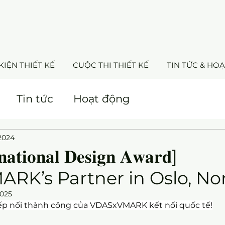
KIỆN THIẾT KẾ
CUỘC THI THIẾT KẾ
TIN TỨC & HO
Tin tức
Hoạt động
 2024
𝐧𝐚𝐭𝐢𝐨𝐧𝐚𝐥 𝐃𝐞𝐬𝐢𝐠𝐧 𝐀𝐰𝐚𝐫𝐝]
RK’s Partner in Oslo, N
2025
ếp nối thành công của VDASxVMARK kết nối quốc tế!