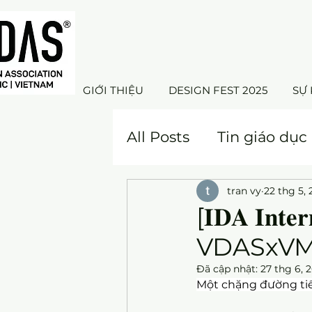
GIỚI THIỆU
DESIGN FEST 2025
SỰ 
All Posts
Tin giáo dục
tran vy
22 thg 5,
[𝐈𝐃𝐀 𝐈𝐧𝐭𝐞𝐫
VDASxVMA
Đã cập nhật:
27 thg 6, 
Một chặng đường ti