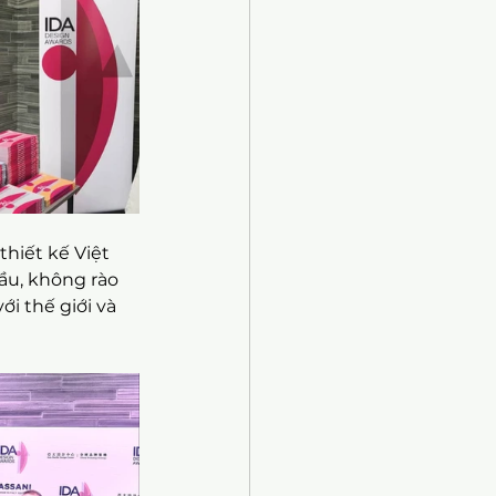
hiết kế Việt 
ầu, không rào 
i thế giới và 