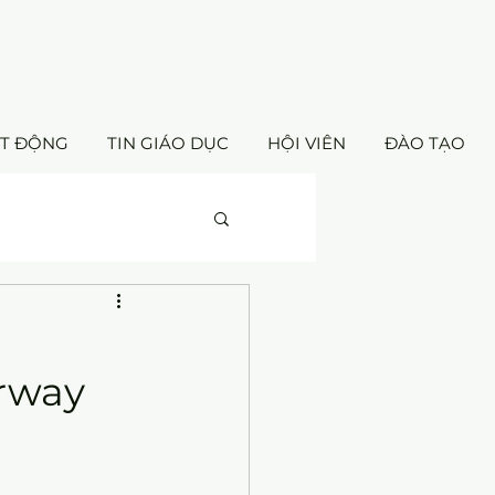
ẠT ĐỘNG
TIN GIÁO DỤC
HỘI VIÊN
ĐÀO TẠO
orway