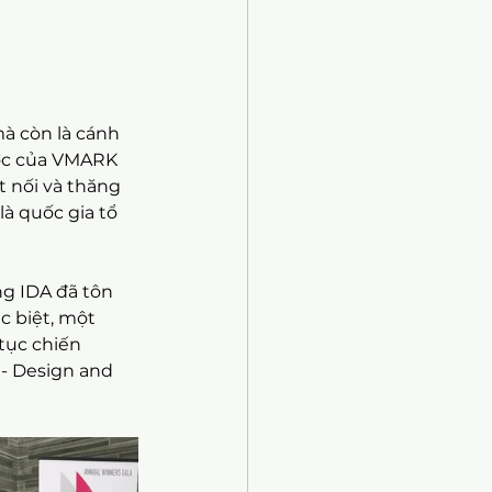
mà còn là cánh 
ược của VMARK 
 nối và thăng 
à quốc gia tổ 
ng IDA đã tôn 
c biệt, một 
tục chiến 
- Design and 