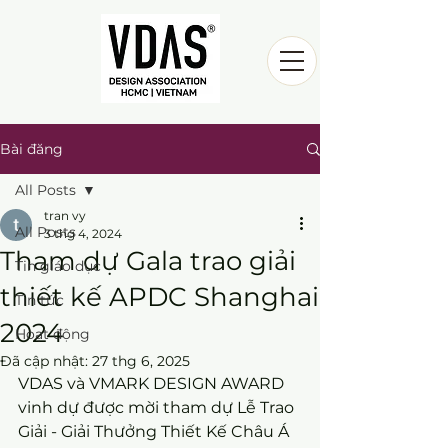
Bài đăng
All Posts
tran vy
All Posts
3 thg 4, 2024
Tham dự Gala trao giải
Tin giáo dục
thiết kế APDC Shanghai
Tin tức
2024
Hoạt động
Đã cập nhật:
27 thg 6, 2025
VDAS và VMARK DESIGN AWARD 
vinh dự được mời tham dự Lễ Trao 
Giải - Giải Thưởng Thiết Kế Châu Á 