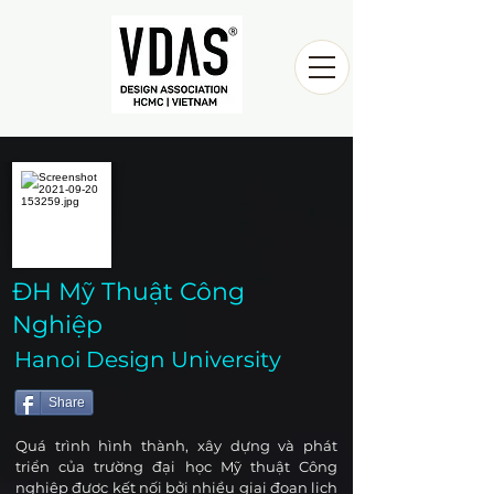
ĐH Mỹ Thuật Công
Nghiệp
Hanoi Design University
Share
Quá trình hình thành, xây dựng và phát
triển của trường đại học Mỹ thuật Công
nghiệp được kết nối bởi nhiều giai đoạn lịch