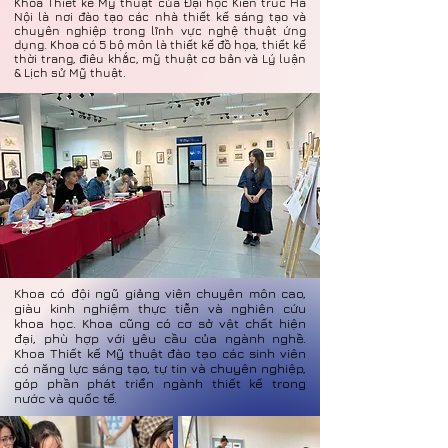
Khoa Thiết kế Mỹ thuật của Đại học Kiến trúc Hà
Nội là nơi đào tạo các nhà thiết kế sáng tạo và
chuyên nghiệp trong lĩnh vực nghệ thuật ứng
dụng. Khoa có 5 bộ môn là thiết kế đồ họa, thiết kế
thời trang, điêu khắc, mỹ thuật cơ bản và Lý luận
& Lịch sử Mỹ thuật.
Khoa có đội ngũ giảng viên chuyên môn cao,
giàu kinh nghiệm thực tiễn và nghiên cứu
khoa học. Khoa cũng có cơ sở vật chất hiện
đại, phù hợp với yêu cầu của ngành nghề.
Khoa Thiết kế Mỹ thuật đào tạo các sinh viên
có năng lực sáng tạo, tự tin và chuyên nghiệp,
góp phần phát triển ngành thiết kế trong
nước và quốc tế.