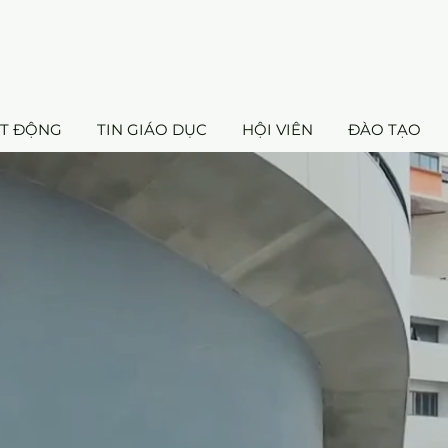
ẠT ĐỘNG
TIN GIÁO DỤC
HỘI VIÊN
ĐÀO TẠO