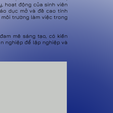
y, hoạt động của sinh viên
giáo dục mở và đề cao tính
 môi trường làm việc trong
 đam mê sáng tạo, có kiến
n nghiệp để lập nghiệp và