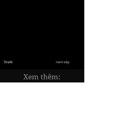
Trước
Xem tiếp
Xem thêm:
Các đồ án thiết kế Thời trang của các
Đại học:
TP.HCM
Hà nội