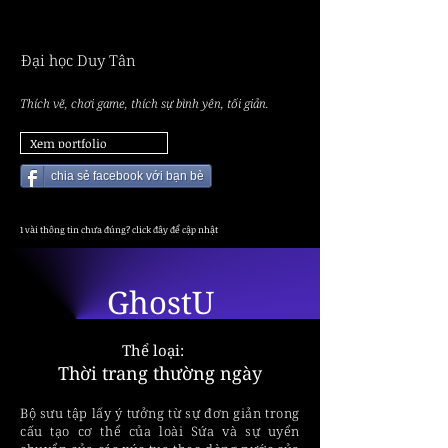
TRẦN
TRẦN
Đại học Duy Tân
Thích vẽ, chơi game, thích sự bình yên, tối giản.
Xem portfolio
chia sẻ facebook với bạn bè
1 vài thông tin chưa đúng? click đây để cập nhật
GhostU
Thể loại:
Thời trang thường ngày
Bộ sưu tập lấy ý tưởng từ sự đơn giản trong
cấu tạo cơ thể của loài Sứa và sự uyển