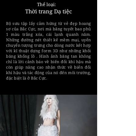
Thể loại:
Thời trang Dạ tiệc
Bộ sưu tập lấy cảm hứng từ vẻ đẹp hoang
sơ của Bắc Cực, nơi mà băng tuyết bao phủ
1 màu trắng xóa, cái lạnh quanh năm.
Những đường nét thiết kế mềm mại, uyển
chuyển tượng trưng cho dòng nước kết hợp
với kĩ thuật dựng form 3D như những khối
băng khổng lồ . Hình ảnh băng tan không
chỉ là lời cảnh báo về biến đổi khí hậu mà
còn giúp nâng cao nhận thức về biến đổi
khí hậu và tác động của nó đến môi trường,
đặc biệt là ở Bắc Cực.