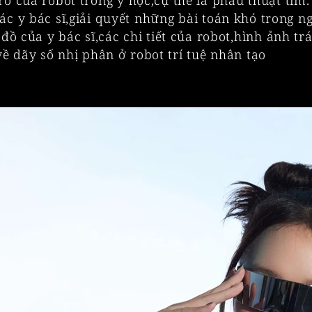
rò của robot trong y học,cụ thể là phẫu thuật tim
 các y bác sĩ,giải quyết những bài toán khó trong n
 của y bác sĩ,các chi tiết của robot,hình ảnh trá
ề dãy số nhị phân ở robot trí tuệ nhân tạo