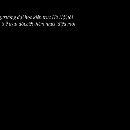
g,trường đại học kiến trúc Hà Nội,tôi
hể trau dồi,biết thêm nhiều điều mới
Ị HÀ 
Ị HÀ 