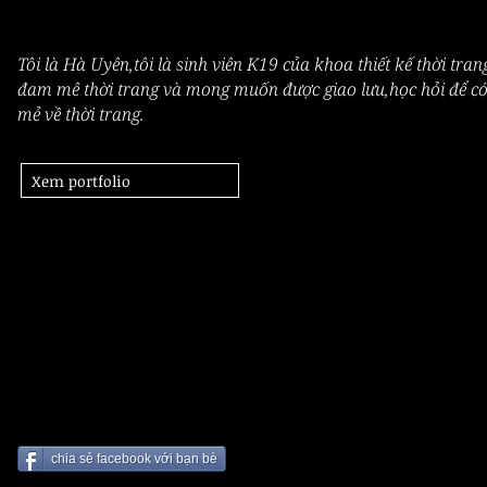
Tôi là Hà Uyên,tôi là sinh viên K19 của khoa thiết kế thời tran
đam mê thời trang và mong muốn được giao lưu,học hỏi để có t
mẻ về thời trang.
Xem portfolio
NG TH
NG TH
chia sẻ facebook với bạn bè