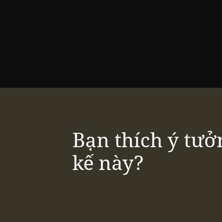
Bạn thích ý tưở
kế này?