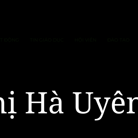
ẠT ĐỘNG
TIN GIÁO DỤC
HỘI VIÊN
ĐÀO TẠO
hị Hà Uyê