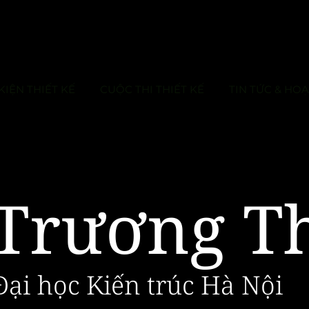
KIỆN THIẾT KẾ
CUỘC THI THIẾT KẾ
TIN TỨC & HO
Trương T
Đại học Kiến trúc Hà Nội