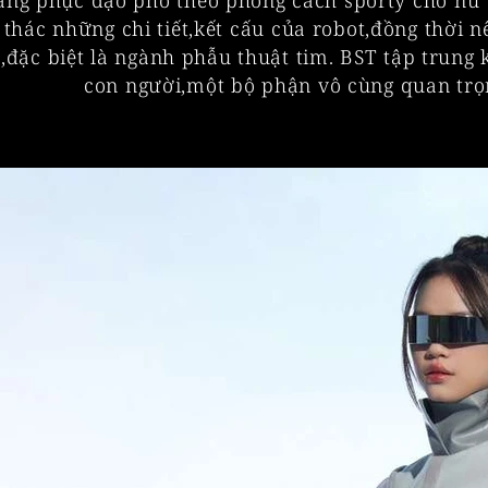
ang phục dạo phố theo phong cách sporty cho nữ từ 
 thác những chi tiết,kết cấu của robot,đồng thời n
,đặc biệt là ngành phẫu thuật tim. BST tập trung 
con người,một bộ phận vô cùng quan trọng