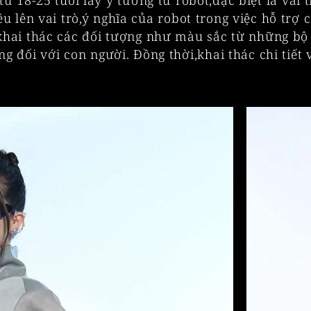
18-25 tuổi lấy ý tưởng từ robot,đặc biệt là vai t
êu lên vai trò,ý nghĩa của robot trong việc hỗ trợ
khai thác các đối tượng như màu sắc từ những bộ đồ
 đối với con người. Đồng thời,khai thác chi tiết v