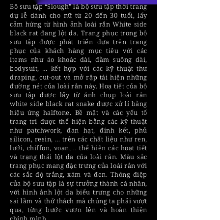
Bộ sưu tập “Slough” là bộ sưu tập thời trang
dự lễ dành cho nữ từ 20 đến 30 tuổi, lấy
cảm hứng từ hình ảnh loài rắn White side
black rat đang lột da. Trang phục trong bộ
sưu tập được phát triển dựa trên trang
phục của khách hàng mục tiêu với các
items như áo khoác dài, đầm suông dài,
bodysuit, … kết hợp với các kỹ thuật thư
draping, cut-out và mở rập tái hiện những
đường nét của loài rắn này. Hoạ tiết của bộ
sưu tập được lấy từ ảnh chụp loài rắn
white side black rat snake được xử lí bằng
hiệu ứng halftone. Bề mặt và các yếu tố
trang trí được thể hiện bằng các kỹ thuật
như patchwork, đan hạt, đính kết, phủ
silicon, resin, … trên các chất liệu như ren,
lưới, chiffon, voan, .. thể hiện các hoạt tiết
và trạng thái lột da của loài rắn. Màu sắc
trang phục mang đặc trưng của loài rắn với
các sắc độ trắng, xám và đen. Thông điệp
của bộ sưu tập là sự trưởng thành cá nhân,
với hình ảnh lột da biểu trưng cho những
sai lầm và thử thách mà chúng ta phải vượt
qua, từng bước vươn lên và hoàn thiện
chính mình.