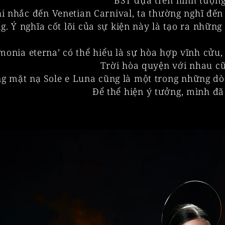
BST dựa trên hình tượng 
i nhắc đến Venetian Carnival, ta thường nghĩ đến
g. Ý nghĩa cốt lõi của sự kiện này là tạo ra những
monia eterna’ có thể hiểu là sự hòa hợp vĩnh c
Trời hòa quyện với nhau c
g mặt nạ Sole e Luna cũng là một trong những dòng
Để thể hiện ý tưởng, mình đã 