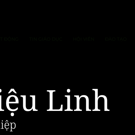
ẠT ĐỘNG
TIN GIÁO DỤC
HỘI VIÊN
ĐÀO TẠO
iệu Linh
iệp