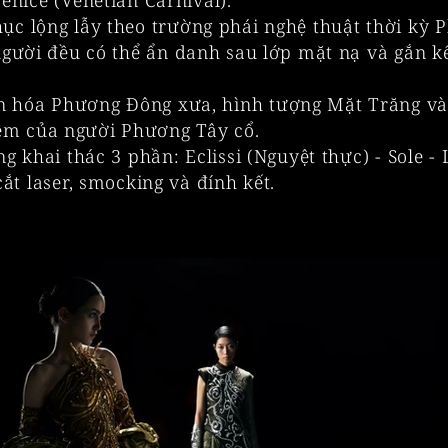
enice (Venetian Carnival).
ục lộng lẫy theo trường phái nghệ thuật thời kỳ 
 người đều có thể ẩn danh sau lớp mặt nạ và gắn kế
ăn hóa Phương Đông xưa, hình tượng Mặt Trăng v
ệm của người Phương Tây cổ.
 khai thác 3 phần: Eclissi (Nguyệt thực) - Sole - 
ắt laser, smocking và đính kết.