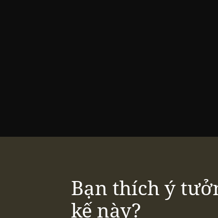
Bạn thích ý tưở
kế này?