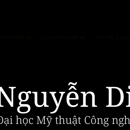
KIỆN THIẾT KẾ
CUỘC THI THIẾT KẾ
TIN TỨC & HO
Nguyễn D
Đại học Mỹ thuật Công ngh