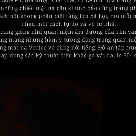
Sole e Luna được khai thác từ Lễ hội Hóa trang V
 những chiếc mặt nạ cầu kì tinh xảo cùng trang ph
 kết nối không phân biệt tầng lớp xã hội, nơi mỗi
nhau một cách tự do và vô tư nhất.
ửu, cũng giống như quan niệm âm dương của nền v
ũng mang những hàm ý tương đồng trong quan ni
 mặt nạ Venice vô cùng nổi tiếng. Đồ án tập trung
áp dụng các kỹ thuật điêu khắc gò vải da, in 3D, c