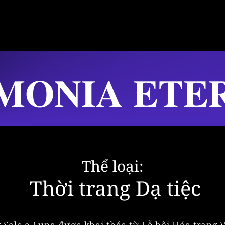
𝐌𝐎𝐍𝐈𝐀 𝐄𝐓𝐄
Thể loại:
Thời trang Dạ tiệc