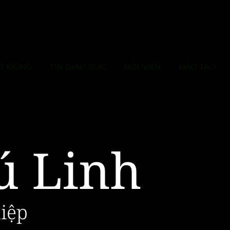
ẠT ĐỘNG
TIN GIÁO DỤC
HỘI VIÊN
ĐÀO TẠO
ú Linh
iệp