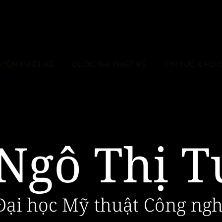
KIỆN THIẾT KẾ
CUỘC THI THIẾT KẾ
TIN TỨC & HO
Ngô Thị T
Đại học Mỹ thuật Công ngh