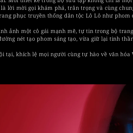
ai. Mỗi thiết kế trong bộ sưu tập không chỉ là một
 là lời mời gọi khám phá, trân trọng và cùng chun
g trang phục truyền thống dân tộc Lô Lô như phom 
hình ảnh một cô gái mạnh mẽ, tự tin trong bộ tran
đường nét tạo phom sáng tạo, vừa giữ lại tinh thầ
i tại, khích lệ mọi người cùng tự hào về văn hóa 