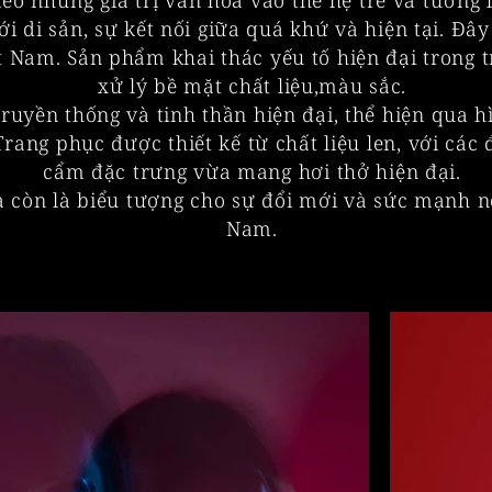
eo những giá trị văn hóa vào thế hệ trẻ và tương l
i di sản, sự kết nối giữa quá khứ và hiện tại. Đây
iệt Nam. Sản phẩm khai thác yếu tố hiện đại tron
xử lý bề mặt chất liệu,màu sắc.
truyền thống và tinh thần hiện đại, thể hiện qua 
rang phục được thiết kế từ chất liệu len, với các 
cẩm đặc trưng vừa mang hơi thở hiện đại.
 còn là biểu tượng cho sự đổi mới và sức mạnh nộ
Nam.