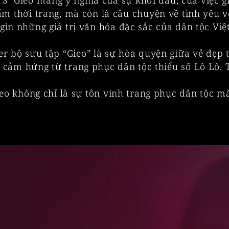
S "Gieo"mang ý nghĩa của sự khởi đầu, của việc gi
m thời trang, mà còn là câu chuyện về tình yêu vớ
 gìn những giá trị văn hóa đặc sắc của dân tộc V
er bộ sưu tập “Gieo” là sự hòa quyện giữa vẻ đẹp 
 cảm hứng từ trang phục dân tộc thiểu số Lô Lô. T
eo không chỉ là sự tôn vinh trang phục dân tộc mà