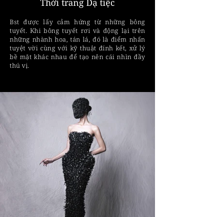
Thời trang Dạ tiệc
Bst được lấy cảm hứng từ những bông
tuyết. Khi bông tuyết rơi và động lại trên
những nhành hoa, tán lá, đó là điểm nhấn
tuyệt vời cùng với kỹ thuật đính kết, xử lý
bề mặt khác nhau để tạo nên cái nhìn đầy
thú vị.