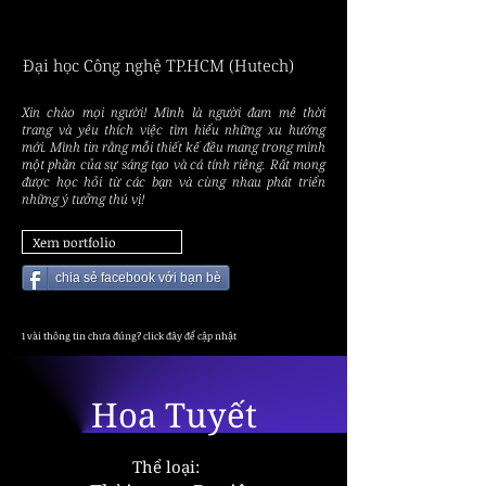
ĐINH
ĐINH
Đại học Công nghệ TP.HCM (Hutech)
Xin chào mọi người! Mình là người đam mê thời
trang và yêu thích việc tìm hiểu những xu hướng
mới. Mình tin rằng mỗi thiết kế đều mang trong mình
một phần của sự sáng tạo và cá tính riêng. Rất mong
được học hỏi từ các bạn và cùng nhau phát triển
những ý tưởng thú vị!
Xem portfolio
chia sẻ facebook với bạn bè
1 vài thông tin chưa đúng? click đây để cập nhật
Hoa Tuyết
Thể loại: