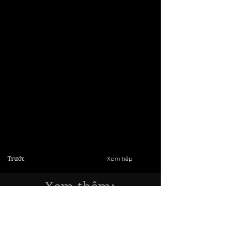
Trước
Xem tiếp
Xem thêm:
Các đồ án thiết kế Thời trang của các
Đại học: