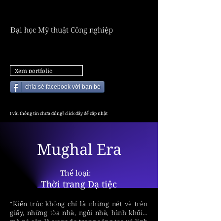
ĐẶNG
ĐẶNG
Đại học Mỹ thuật Công nghiệp
Xem portfolio
chia sẻ facebook với bạn bè
1 vài thông tin chưa đúng? click đây để cập nhật
Mughal Era
Thể loại:
Thời trang Dạ tiệc
“Kiến trúc không chỉ là những nét vẽ trên
giấy, những tòa nhà, ngôi nhà, hình khối…