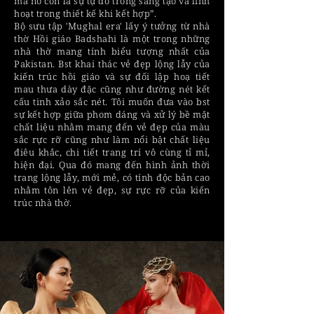
mà nó còn là sự tự do trong sáng tạo và linh
hoạt trong thiết kế khi kết hợp”.
Bộ sưu tập 'Mughal era' lấy ý tưởng từ nhà
thờ Hồi giáo Badshahi là một trong những
nhà thờ mang tính biểu tượng nhất của
Pakistan. Bst khai thác vẻ đẹp lộng lẫy của
kiến trúc hồi giáo và sự đối lập hoạ tiết
mau thưa dày đặc cũng như đường nét kết
cấu tinh xảo sắc nét. Tôi muốn đưa vào bst
sự kết hợp giữa phom dáng và xử lý bề mặt
chất liệu nhằm mang đến vẻ đẹp của màu
sắc rực rỡ cũng như làm nổi bật chất liệu
điêu khắc, chi tiết trang trí vô cùng tỉ mỉ,
hiện đại. Qua đó mang đến hình ảnh thời
trang lộng lẫy, mới mẻ, có tính độc bản cao
nhằm tôn lên vẻ đẹp, sự rực rỡ của kiến
trúc nhà thờ.