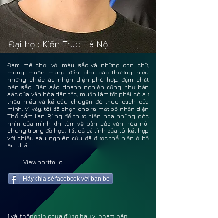
TRỊN
TRỊN
Đại học Kiến Trúc Hà Nội
Đam mê chơi với màu sắc và những con chữ,
mong muốn mang đến cho các thương hiệu
những chiếc áo nhận diện phù hợp, đậm chất
bản sắc. Bản sắc doanh nghiệp cũng như bản
sắc của văn hóa dân tộc, muốn làm tốt phải có sự
thấu hiểu và kể câu chuyện đó theo cách của
mình. Vì vậy, tôi đã chọn cho ra mắt bộ nhận diện
Thổ cẩm Lan Rừng để thực hiện hóa những góc
nhìn của mình khi làm về bản sắc văn hóa nói
chung trong đồ họa. Tất cả cá tính của tôi kết hợp
với chiều sâu nghiên cứu đã được thể hiện ở bộ
ấn phẩm.
View portfolio
Hãy chia sẻ facebook với bạn bè
1 vài thông tin chưa đúng hay vi phạm bản