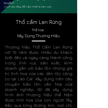
quyền?
click vào đây để cập nhật & báo cáo
Thổ cẩm Lan Rừng
Thể loại :
Xây Dựng Thương Hiệu
Thương hiệu Thổ Cẩm Lan Rừng
với 15 năm được nhiều du khách
biết đến và ngày càng thành công
trong lĩnh vực sản xuất, kinh
doanh gắn với bảo tồn những giá
trị tinh hoa của các dân tộc cộng
cư tại Lào Cai. Xây dựng trên câu
chuyện bảo tồn văn hóa của
doanh nghiệp, tôi đã xây dựng
hình ảnh thương hiệu thể hiện
được tinh hoa của con người Tây
Bắc qua từng đường kim, mũi chỉ;