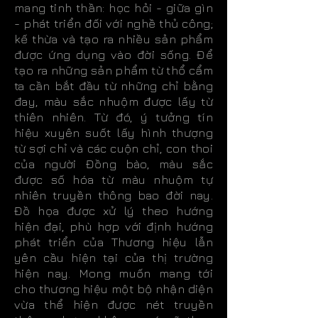
mang tinh thần: học hỏi - giữa gìn
- phát triển đối với nghề thủ công;
kế thừa và tạo ra nhiều sản phẩm
được ứng dụng vào đời sống. Để
tạo ra những sản phẩm từ thổ cẩm
ta cần bắt đầu từ những chỉ bằng
đay, màu sắc nhuộm được lấy từ
thiên nhiên. Từ đó, ý tưởng tín
hiệu xuyên suốt lấy hình thượng
từ sợi chỉ và các cuộn chỉ, con thoi
của người Đồng bào, màu sắc
được số hóa từ màu nhuộm tự
nhiên truyền thông bao đời nay.
Đồ họa được xử lý theo hướng
hiện đại, phù hợp với định hướng
phát triển của Thương hiệu lẫn
yên cầu hiện tại của thị trường
hiện nay. Mong muốn mang tới
cho thương hiệu một bộ nhận diện
vừa thể hiện được nét truyền