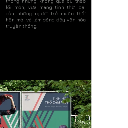
thông nhưng không quá cũ theo
lối mòn, vừa mang tính thời đại
của những người trẻ muốn thổi
hồn mới và làm sống dậy văn hóa
truyền thống.