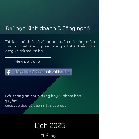
PHẠM
PHẠM
Đại học Kinh doanh & Công nghệ
Tôi đam mê thiết kế và mong muốn mỗi sản phẩm
của mình sẽ là một phần trong sự phát triển bền
vững và đổi mới xã hội.
View portfolio
Hãy chia sẻ facebook với bạn bè
1 vài thông tin chưa đúng hay vi phạm bản
quyền?
click vào đây để cập nhật & báo cáo
Lịch 2025
Thể loại :