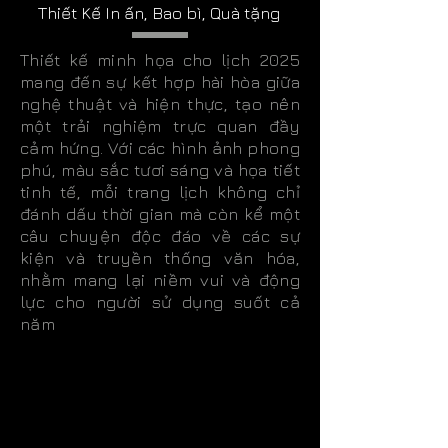
Thiết Kế In ấn, Bao bì, Quà tặng
Thiết kế minh họa cho lịch 2025
mang đến sự kết hợp hài hòa giữa
nghệ thuật và hiện thực, tạo nên
một trải nghiệm trực quan đầy
cảm hứng. Với các hình ảnh phong
phú, màu sắc tươi sáng và họa tiết
tinh tế, mỗi trang lịch không chỉ
đánh dấu thời gian mà còn kể một
câu chuyện độc đáo về các sự
kiện và truyền thống văn hóa,
nhằm mang lại niềm vui và động
lực cho người sử dụng suốt cả
năm