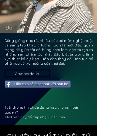
PHÙN
PHÙN
Đại học Mở Hà Nội
Cũng giống như rất nhiều các bộ môn nghệ thuật
và sáng tạo khác, ý tưởng luôn là một điều quan
trọng để giúp tôi có hứng khởi làm việc và tạo ra
những sản phẩm tốt nhất. Đặc biệt là trong lĩnh
vực thiết kế sự kiện luôn cần thay đổi liên tục để
phù hợp với xu hướng của thời đại.
View portfolio
Hãy chia sẻ facebook với bạn bè
1 vài thông tin chưa đúng hay vi phạm bản
quyền?
click vào đây để cập nhật & báo cáo