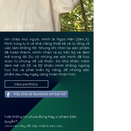
NGUY
NGUY
Đại học FPT
Xin chào mọi người, mình là Ngọc Hân (Zen_X).
Mình từng tự ti về khả năng thiết kế và lo lắng về
việc làm không tốt. Nhưng khi nhìn lại sản phẩm
đã hoàn thành, mình nhận ra sự tiến bộ và đam
mê trong đó. Dù có những sai sót, mình đã học
được từ chúng để cải thiện. Dù khó khăn, niềm
đam mê với 2D và 3D khiến mình không ngừng
học hỏi và phát triển kỹ năng, để những sản
phẩm sau này ngày càng hoàn thiện hơn.
View portfolio
Hãy chia sẻ facebook với bạn bè
1 vài thông tin chưa đúng hay vi phạm bản
quyền?
click vào đây để cập nhật & báo cáo