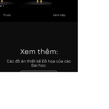
Trước
Xem tiếp
Xem thêm:
Các đồ án thiết kế Đồ họa của các
Đại học:
TP.HCM
Hà nội
Miền Trung
Các thể loại thiết kế Đồ họa: