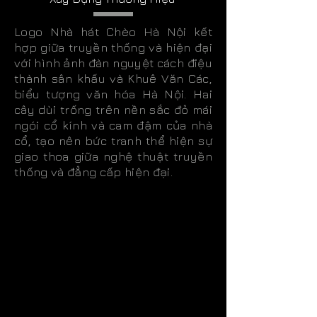
Logo Nhà hát Chèo Hà Nội kết
hợp giữa truyền thống và hiện đại
với hình ảnh đàn nguyệt cách điệu
thành sân khấu và Khuê Văn Các,
biểu tượng văn hóa Hà Nội. Hai
cây dùi trống trên nền sắc đỏ mái
ngói cổ kính và cam đậm của nhà
cổ, tạo nên bức tranh thể hiện sự
giao thoa giữa nghệ thuật truyền
thống và đẳng cấp hiện đại.