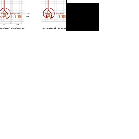
Trước
Xem tiếp
Xem thêm:
Các đồ án thiết kế Đồ họa của các
Đại học:
TP.HCM
Hà nội