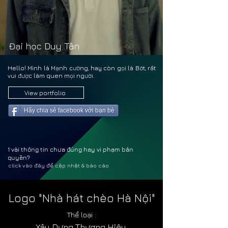
NGUY
NGUY
Đại học Duy Tân
Hello! Mình là Mạnh cường, hay còn gọi là Bớt, rất
vui được làm quen mọi người.
View portfolio
Hãy chia sẻ facebook với bạn bè
1 vài thông tin chưa đúng hay vi phạm bản
quyền?
click vào đây để cập nhật & báo cáo
Logo "Nhà hát chèo Hà Nội"
Thể loại :
Xây Dựng Thương Hiệu