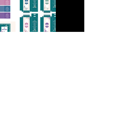
Trước
Xem tiếp
Xem thêm:
Các đồ án thiết kế Đồ họa của các
Đại học:
TP.HCM