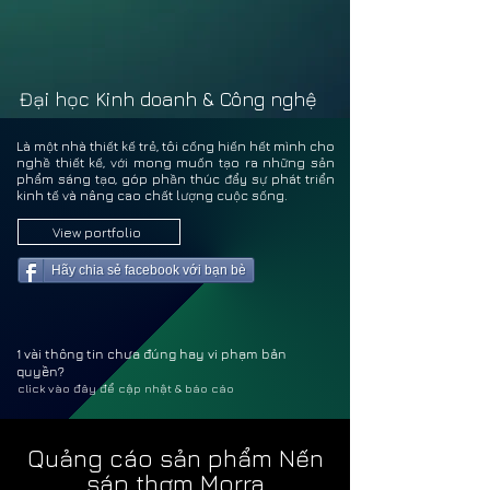
LẠI T
LẠI T
Đại học Kinh doanh & Công nghệ
Là một nhà thiết kế trẻ, tôi cống hiến hết mình cho
nghề thiết kế, với mong muốn tạo ra những sản
phẩm sáng tạo, góp phần thúc đẩy sự phát triển
kinh tế và nâng cao chất lượng cuộc sống.
View portfolio
Hãy chia sẻ facebook với bạn bè
1 vài thông tin chưa đúng hay vi phạm bản
quyền?
click vào đây để cập nhật & báo cáo
Quảng cáo sản phẩm Nến
sáp thơm Morra