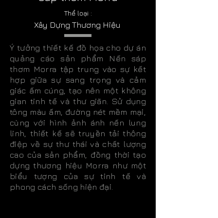
Thể loại :
Xây Dựng Thương Hiệu
Ý tưởng thiết kế đồ họa cho dự án
quảng cáo sản phẩm Nến sáp
thơm Morra tập trung vào sự kết
hợp giữa sự sang trọng và cảm
giác ấm cúng, tạo nên một không
gian tinh tế và thư giãn. Sử dụng
tông màu ấm, đường nét mềm mại,
cùng với hình ảnh ánh nến lung
linh, thiết kế sẽ truyền tải thông
điệp về sự thư thái và chất lượng
cao của sản phẩm, đồng thời tạo
dựng thương hiệu Morra như một
biểu tượng của sự tinh tế và
phong cách sống hiện đại.