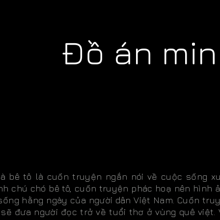
Đồ án minh
 là bê tô là cuốn truyện ngắn nói về cuộc sống x
nh chú chó bê tô, cuốn truyện phác hoạ nên hình 
 sống hằng ngày của người dân Việt Nam. Cuốn tru
sẽ đưa người đọc trở về tuổi thơ ở vùng quê việt. 