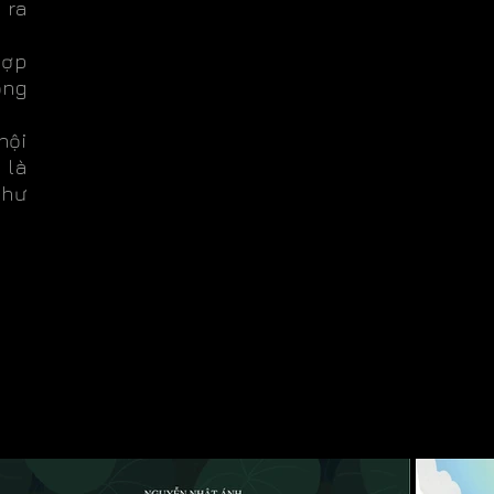
 ra
hợp
ống
nội
 là
như