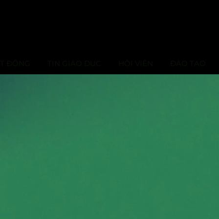
ẠT ĐỘNG
TIN GIÁO DỤC
HỘI VIÊN
ĐÀO TẠO