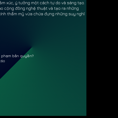
ảm xúc, ý tưởng một cách tự do và sáng tạo.
vào cộng đồng nghệ thuật và tạo ra những
g tính thẩm mỹ vừa chứa đựng những suy nghĩ
vi phạm bản quyền?
cáo
 TRIỆ
 TRIỆ