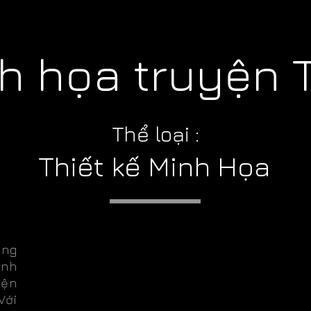
 họa truyện T
Thể loại :
Thiết kế Minh Họa
ung
ảnh
yện
Với