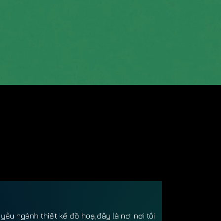
ôi yêu ngành thiết kế đồ hoạ,đây là nơi nơi tôi