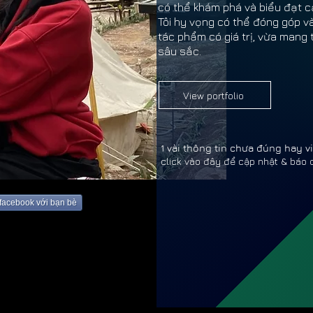
có thể khám phá và biểu đạt c
Tôi hy vọng có thể đóng góp 
tác phẩm có giá trị, vừa man
sâu sắc.
View portfolio
1 vài thông tin chưa đúng hay 
click vào đây để cập nhật & báo 
ƯƠNG
ƯƠNG
 facebook với bạn bè