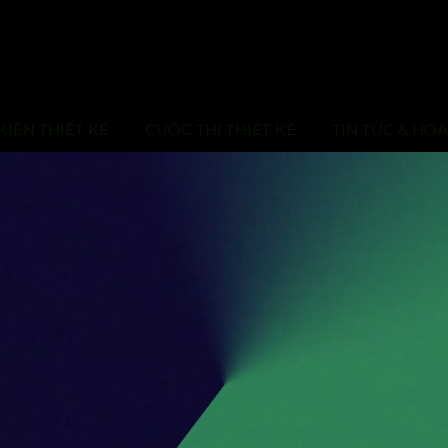
KIỆN THIẾT KẾ
CUỘC THI THIẾT KẾ
TIN TỨC & HO