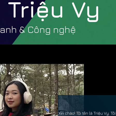
 Triệu Vy
oanh & Công nghệ
Xin chào! Tôi tên là Triệu Vy. T