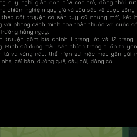
ng suy nghĩ giản đơn của con trẻ, đồng thời rút
ng chiêm nghiệm quý giá và sâu sắc về cuộc sống.
 theo cốt truyện có sẵn tuy cũ nhưng mới, kết 
g với phong cách minh hoạ thân thuộc với cuộc s
 thường hằng ngày.
n truyện gồm bìa chính 1 trang lót và 12 trang 
g. Mình sử dụng màu sắc chính trong cuốn truyện
h lá và vàng nâu, thể hiện sự mộc mạc gần gũi 
 nhà, cái bàn, đường quê, cây cối, đồng cỏ...