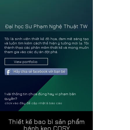
LÊ T
LÊ T
Đại học Sư Phạm Nghệ Thuật TW
Tôi là sinh viên thiết kế đồ họa, đam mê sáng tạo
và luôn tìm kiếm cách thể hiện ý tưởng mới lạ. Tôi
thành thạo các phần mềm thiết kế và mong muốn
tham gia vào các dự án đột phá.
View portfolio
Hãy chia sẻ facebook với bạn bè
1 vài thông tin chưa đúng hay vi phạm bản
quyền?
click vào đây để cập nhật & báo cáo
Thiết kế bao bì sản phẩm
bánh kẹo COSY