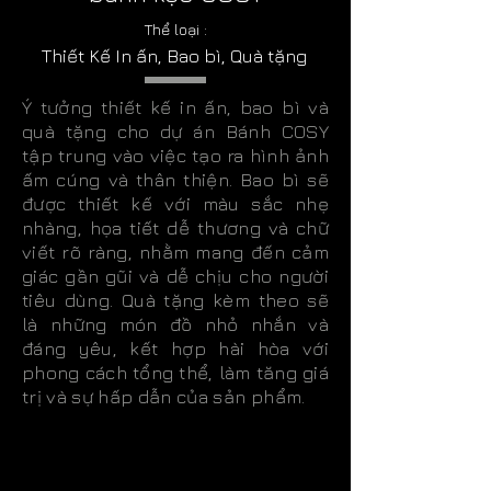
Thể loại :
Thiết Kế In ấn, Bao bì, Quà tặng
Ý tưởng thiết kế in ấn, bao bì và
quà tặng cho dự án Bánh COSY
tập trung vào việc tạo ra hình ảnh
ấm cúng và thân thiện. Bao bì sẽ
được thiết kế với màu sắc nhẹ
nhàng, họa tiết dễ thương và chữ
viết rõ ràng, nhằm mang đến cảm
giác gần gũi và dễ chịu cho người
tiêu dùng. Quà tặng kèm theo sẽ
là những món đồ nhỏ nhắn và
đáng yêu, kết hợp hài hòa với
phong cách tổng thể, làm tăng giá
trị và sự hấp dẫn của sản phẩm.