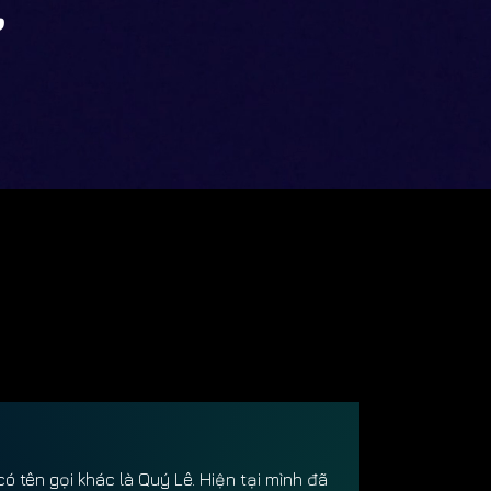
ư
ó tên gọi khác là Quý Lê. Hiện tại mình đã