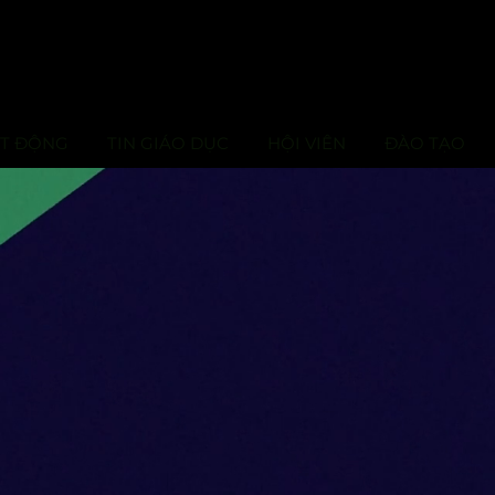
ẠT ĐỘNG
TIN GIÁO DỤC
HỘI VIÊN
ĐÀO TẠO