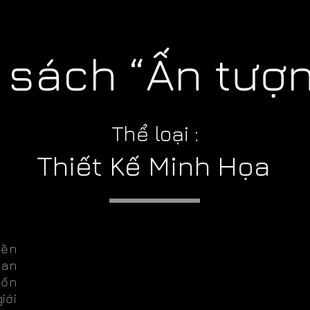
sách “Ấn tượn
Thể loại :
Thiết Kế Minh Họa
iền
uan
uốn
iới