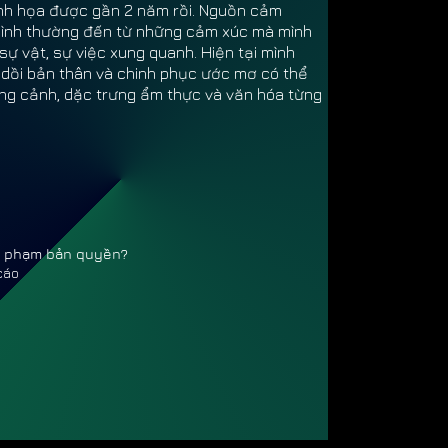
inh họa được gần 2 năm rồi. Nguồn cảm
mình thường đến từ những cảm xúc mà mình
sự vật, sự việc xung quanh. Hiện tại mình
 dồi bản thân và chinh phục ước mơ có thể
ng cảnh, dặc trưng ẩm thực và văn hóa từng
vi phạm bản quyền?
cáo
 MIN
 MIN