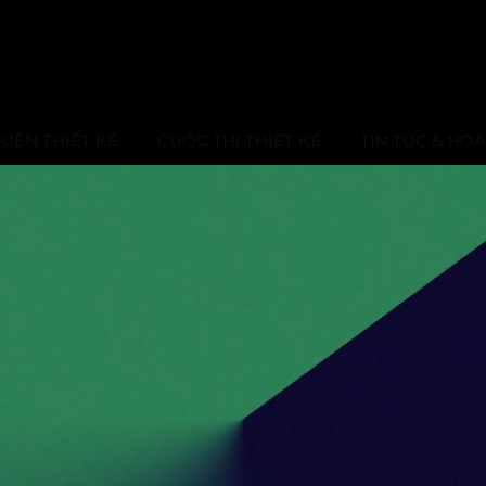
KIỆN THIẾT KẾ
CUỘC THI THIẾT KẾ
TIN TỨC & HO