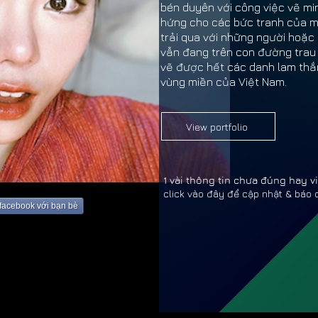
bén duyên với công việc vẽ m
hứng cho các bức tranh của 
trải qua với những người hoặc 
vẫn đang trên con đường trau
vẽ được hết các danh lam thắ
vùng miền của Việt Nam.
View portfolio
1 vài thông tin chưa đúng hay 
click vào đây để cập nhật & báo 
HOÀNG
HOÀNG
 facebook với bạn bè