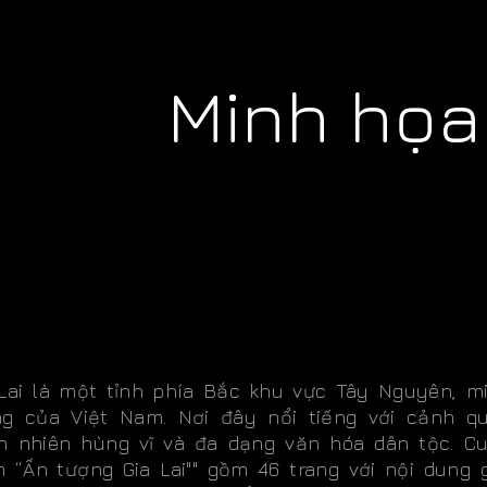
Minh họa 
 Lai là một tỉnh phía Bắc khu vực Tây Nguyên, m
ng của Việt Nam. Nơi đây nổi tiếng với cảnh q
ên nhiên hùng vĩ và đa dạng văn hóa dân tộc. C
h “Ấn tượng Gia Lai"" gồm 46 trang với nội dung g