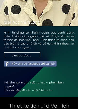
CHÂU
CHÂU
Đại học Văn Lang
Mình là Châu Lê Khánh Đoan, bút danh DonA,
hiện là sinh viên ngành thiết kế đồ họa năm 4 của
trường đại học Văn Lang. Mình thích vẽ minh họa,
đặc biệt là các chủ đề về cổ tích, thần thoại với
chủ thể con người.
View portfolio
Hãy chia sẻ facebook với bạn bè
1 vài thông tin chưa đúng hay vi phạm bản
quyền?
click vào đây để cập nhật & báo cáo
Thiết kế lịch _Tô Vẽ Tích