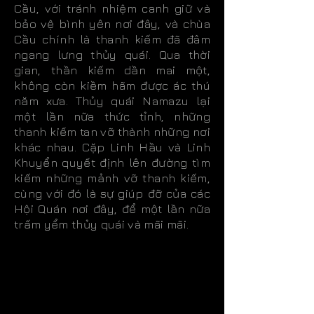
Cầu, với tránh nhiệm canh giữ và
bảo vệ bình yên nơi đây, và chùa
Cầu chính là thanh kiếm đã đâm
ngang lưng thủy quái. Qua thời
gian, thần kiếm dần mai một,
không còn kiềm hãm được ác thú
năm xưa. Thủy quái Namazu lại
một lần nữa thức tỉnh, những
thanh kiếm tan vỡ thành những nơi
khác nhau. Cặp Linh Hầu và Linh
Khuyển quyết định lên đường tìm
kiếm những mảnh vỡ thanh kiếm,
cùng với đó là sự giúp đỡ của các
Hội Quán nơi đây, để một lần nữa
trấm yểm thủy quái và mãi mãi.