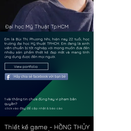
BÙI 
BÙI 
Đại học Mỹ Thuật Tp.HCM
Em là Bùi Thị Phương Nhi, hiện nay 22 tuổi, học
trường đại học Mỹ thuật TP.HCM. Em đang là sinh
viên chuẩn bị tốt nghiệp, với mong muốn đưa đến
nhiều sản phẩm thiết kế đẹp mắt và mang tính
ứng dụng được đến mọi người.
View portfolio
Hãy chia sẻ facebook với bạn bè
1 vài thông tin chưa đúng hay vi phạm bản
quyền?
click vào đây để cập nhật & báo cáo
Thiết kế game - HỒNG THỦY