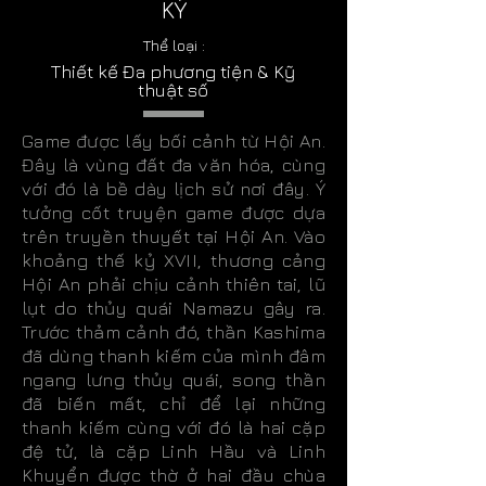
KÝ
Thể loại :
Thiết kế Đa phương tiện & Kỹ
thuật số
Game được lấy bối cảnh từ Hội An.
Đây là vùng đất đa văn hóa, cùng
với đó là bề dày lịch sử nơi đây. Ý
tưởng cốt truyện game được dựa
trên truyền thuyết tại Hội An. Vào
khoảng thế kỷ XVII, thương cảng
Hội An phải chịu cảnh thiên tai, lũ
lụt do thủy quái Namazu gây ra.
Trước thảm cảnh đó, thần Kashima
đã dùng thanh kiếm của mình đâm
ngang lưng thủy quái, song thần
đã biến mất, chỉ để lại những
thanh kiếm cùng với đó là hai cặp
đệ tử, là cặp Linh Hầu và Linh
Khuyển được thờ ở hai đầu chùa