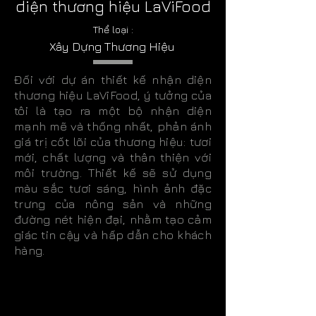
diện thương hiệu LaViFood
Thể loại :
Xây Dựng Thương Hiệu
Đối với dự án thiết kế nhận diện
thương hiệu LaViFood, ý tưởng của
tôi là tạo ra một bộ nhận diện
mạnh mẽ và thống nhất, phản ánh
giá trị cốt lõi của thương hiệu: tươi
mới, chất lượng và thân thiện với
môi trường. Thiết kế sẽ sử dụng
màu sắc tươi sáng, hình ảnh đặc
trưng của nông sản và những
đường nét hiện đại, nhằm tạo cảm
giác tin cậy và hấp dẫn cho khách
hàng.