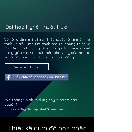
BÙI T
BÙI T
Đại học Nghệ Thuật Huế
Với lòng đam mê và sự nhiệt huyết, tôi là một nhà
thiết kế trẻ luôn tìm cách tạo ra những thiết kế
độc đáo. Tôi hy vọng rằng công việc của mình sẽ
đóng góp vào sự phát triển bền vững của kinh tế
và xã hội, mang lại lợi ích cho cộng đồng.
View portfolio
Hãy chia sẻ facebook với bạn bè
1 vài thông tin chưa đúng hay vi phạm bản
quyền?
click vào đây để cập nhật & báo cáo
Thiết kế cụm đồ họa nhận