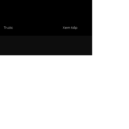
Trước
Xem tiếp
Xem thêm:
Các đồ án thiết kế Đồ họa của các
Đại học:
TP.HCM
Hà nội
Miền Trung