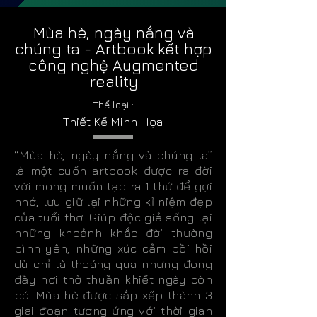
Mùa hè, ngày nắng và
chúng ta - Artbook kết hợp
công nghệ Augmented
reality
Thể loại :
Thiết Kế Minh Họa
“Mùa hè, ngày nắng và chúng ta”
là một cuốn artbook được ra đời
với mong muốn tạo ra 1 thứ để gợi
nhớ, lưu giữ lại những kỉ niệm đẹp
của tuổi thơ. Giúp độc giả sống lại
những khoảnh khắc đời thường
bình yên, những xúc cảm bồi hồi
dù chỉ là thoáng qua nhưng đong
đầy hơi thở thuần khiết ngày còn
bé. Mùa hè được sắp xếp thành 3
giai đoạn tương ứng với thời gian