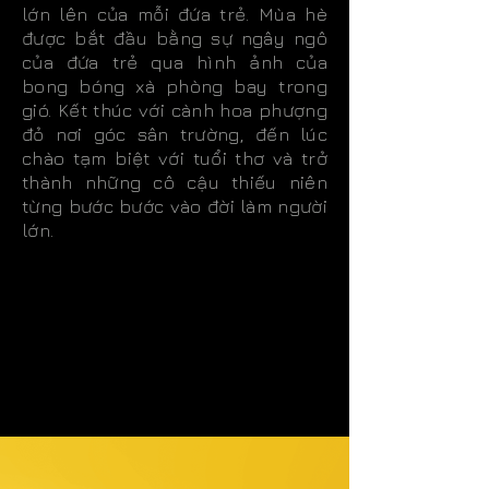
lớn lên của mỗi đứa trẻ. Mùa hè
được bắt đầu bằng sự ngây ngô
của đứa trẻ qua hình ảnh của
bong bóng xà phòng bay trong
gió. Kết thúc với cành hoa phượng
đỏ nơi góc sân trường, đến lúc
chào tạm biệt với tuổi thơ và trở
thành những cô cậu thiếu niên
từng bước bước vào đời làm người
lớn.