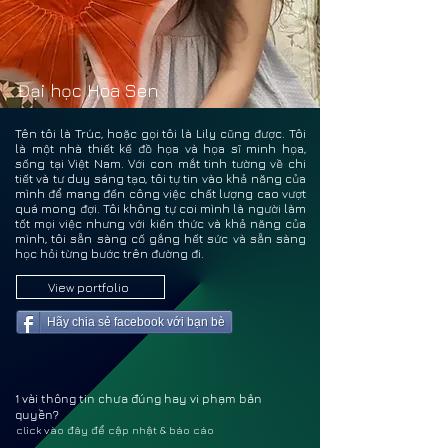
ĐỖ T
ĐỖ T
Đại học Hoa Sen
Tên tôi là Trúc, hoặc gọi tôi là Lily cũng được. Tôi
là một nhà thiết kế đồ họa và họa sĩ minh họa,
sống tại Việt Nam. Với con mắt tinh tường về chi
tiết và tư duy sáng tạo, tôi tự tin vào khả năng của
mình để mang đến công việc chất lượng cao vượt
quá mong đợi. Tôi không tự coi mình là người làm
tốt mọi việc nhưng với kiến ​​thức và khả năng của
mình, tôi sẵn sàng cố gắng hết sức và sẵn sàng
học hỏi từng bước trên đường đi.
View portfolio
Hãy chia sẻ facebook với bạn bè
1 vài thông tin chưa đúng hay vi phạm bản
quyền?
click vào đây để cập nhật & báo cáo