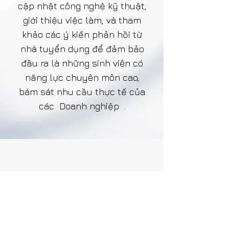
cập nhật công nghệ kỹ thuật,
giới thiệu việc làm, và tham
khảo các ý kiến phản hồi từ
nhà tuyển dụng để đảm bảo
đầu ra là những sinh viên có
năng lực chuyên môn cao,
bám sát nhu cầu thực tế của
các Doanh nghiệp .
HIỆP HỘI THIẾT KẾ TP.HCM (VDAS)
156 Nam Kỳ Khởi Nghĩa, Q 1 - TP.HCM​
Zalo.
+84 8674 51671
| M/Z/Wa/We.
+84 909 999 906
|
M.
+84 386 384 231
E. info@ vietnamdesign.org.vn
W. vietnamdesign.org.vn