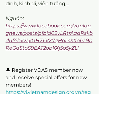
đình, kinh dị, viễn tưởng,...
Nguồn: 
https://www.facebook.com/vanlan
gnews/posts/pfbid02vLRtrAaaRskb
duf4bv2LyUH7YVX7qHoLsKXoPL9b
ReGdStoS9EAT2obKXj5o5yZLl
🔔 Register VDAS member now 
and receive special offers for new 
members!
https://vi.vietnamdesign.org.vn/reg
ulation-benefit
👇 Link to VMARK Vietnam Design 
Week | Tuần lễ thiết kế việt nam 
2024:
https://vi.vietnamdesignweek.org/v