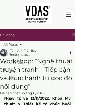
Bài đăng
All Posts
Tâm Anh Trần Bảo
All Posts
24 thg 11, 2022
Workshop: “Nghệ thuật
Tin giáo dục
truyện tranh - Tiếp cận
Tin tức
và thực hành từ góc độ
Hoạt động
nội dung”
Đã cập nhật:
27 thg 6, 2025
Ngày 12 và 13/11/2022, Khoa Mỹ 
thuật & Thiết kế tổ chức buổi 