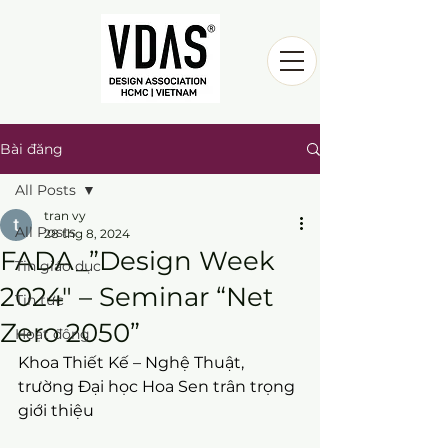
Bài đăng
All Posts
tran vy
All Posts
28 thg 8, 2024
FADA_”Design Week
Tin giáo dục
2024″ – Seminar “Net
Tin tức
Zero 2050”
Hoạt động
Khoa Thiết Kế – Nghệ Thuật, 
trường Đại học Hoa Sen trân trọng 
giới thiệu