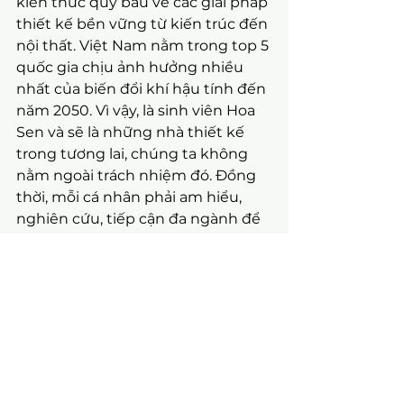
kiến thức quý báu về các giải pháp 
thiết kế bền vững từ kiến trúc đến 
nội thất. Việt Nam nằm trong top 5 
quốc gia chịu ảnh hưởng nhiều 
nhất của biến đổi khí hậu tính đến 
năm 2050. Vì vậy, là sinh viên Hoa 
Sen và sẽ là những nhà thiết kế 
trong tương lai, chúng ta không 
nằm ngoài trách nhiệm đó. Đồng 
thời, mỗi cá nhân phải am hiểu, 
nghiên cứu, tiếp cận đa ngành để 
nâng cao thêm kiến thức và có 
thể cùng tự tin hoà nhập với Thế 
Giới chung tay, đồng lòng hướng 
đến 
Net Zero 2050
.
Nguồn ảnh: HSU
Cùng đồng hành và kết nối với 