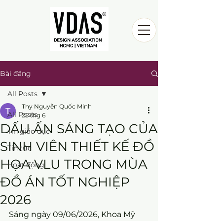
Bài đăng
All Posts
Thy Nguyễn Quốc Minh
All Posts
25 thg 6
DẤU ẤN SÁNG TẠO CỦA
Tin giáo dục
SINH VIÊN THIẾT KẾ ĐỒ
Tin tức
HỌA VLU TRONG MÙA
Hoạt động
ĐỒ ÁN TỐT NGHIỆP
2026
Sáng ngày 09/06/2026, Khoa Mỹ 