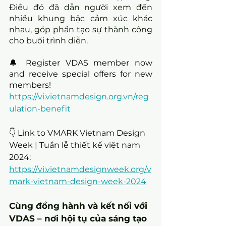
Điều đó đã dẫn người xem đến 
nhiều khung bậc cảm xúc khác 
nhau, góp phần tạo sự thành công 
cho buổi trình diễn.
🔔 Register VDAS member now 
and receive special offers for new 
members!
https://vi.vietnamdesign.org.vn/reg
ulation-benefit
👇 Link to VMARK Vietnam Design 
Week | Tuần lễ thiết kế việt nam 
2024:
https://vi.vietnamdesignweek.org/v
mark-vietnam-design-week-2024
Cùng đồng hành và kết nối với 
VDAS – nơi hội tụ của sáng tạo 