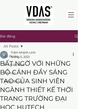
Bài đăng
All Posts
Trầm khánh Linh
All Posts
10 thg 5, 2021
BẤT NGỜ VỚI NHỮNG
Tin giáo dục
BỘ CÁNH ĐẦY SÁNG
Tin tức
TẠO CỦA SINH VIÊN
Hoạt động
NGÀNH THIẾT KẾ THỜI
TRANG TRƯỜNG ĐẠI
HỌC HUTECH