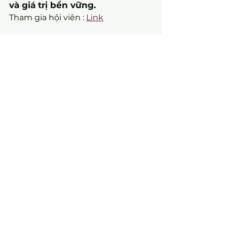
và giá trị bền vững.
Tham gia hội viên : 
Link
Tin giáo dục
Xem tất cả
Bài đăng gần đây